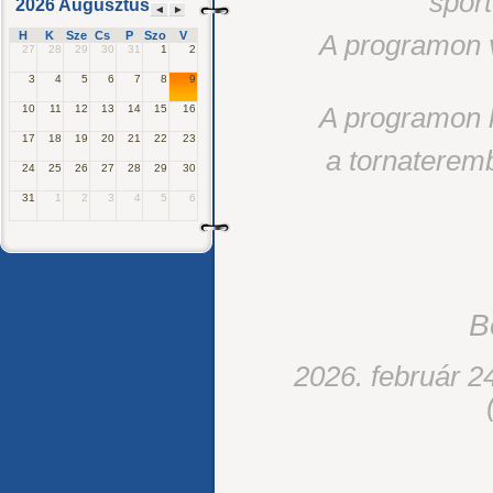
spor
2026 Augusztus
◄
►
H
K
Sze
Cs
P
Szo
V
A programon v
27
28
29
30
31
1
2
3
4
5
6
7
8
9
A programon k
10
11
12
13
14
15
16
17
18
19
20
21
22
23
a tornateremb
24
25
26
27
28
29
30
31
1
2
3
4
5
6
B
2026. február 2