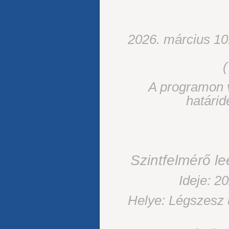
2026. március 1
(
A programon v
határid
Szintfelmérő l
Ideje: 2
Helye: Légszesz u