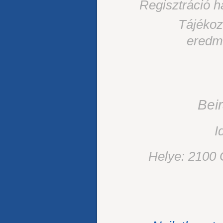
Regisztráció h
Tájékoz
eredm
Bei
I
Helye: 2100 G