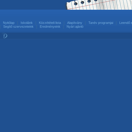
Nyitólap
Iskolánk
Közzétételi lista
Alapítvány
Tanév programjai
Leendő 
Segítő szervezeteink
Eredményeink
Nyári ajánló