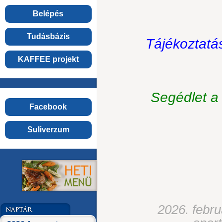
Belépés
Tudásbázis
Tájékoztatás
KAFFEE projekt
Segédlet a
Facebook
Suliverzum
2026. febru