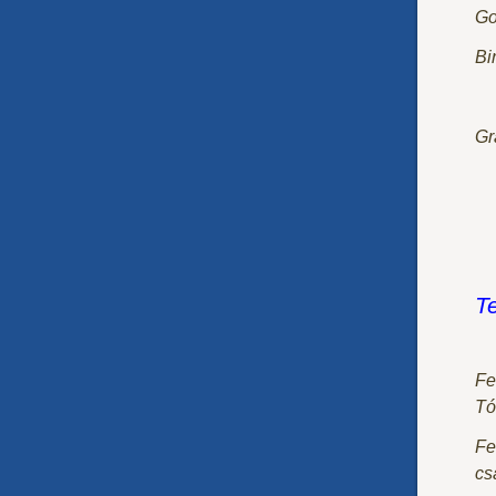
Go
Bi
Gr
T
Fe
Tó
Fe
cs