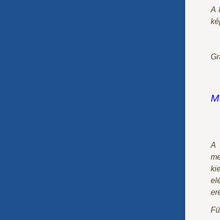
A 
ké
Gr
M
A 
me
ki
el
er
Fü