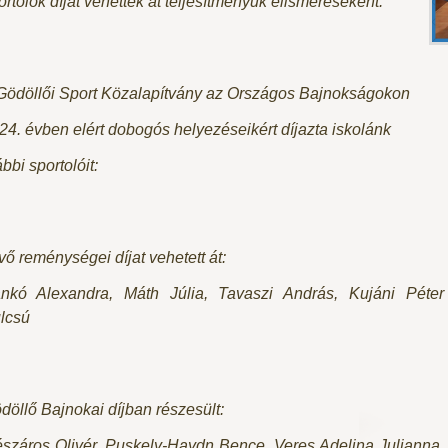
ortolók díjat vehettek át teljesítményük elismeréseként.
Gödöllői Sport Közalapítvány az Országos Bajnokságokon
24. évben elért dobogós helyezéseikért díjazta iskolánk
bbi sportolóit:
vő reménységei díjat vehetett át:
nkó Alexandra, Máth Júlia, Tavaszi András, Kujáni Péter
lcsú
döllő Bajnokai díjban részesült:
száros Olivér, Puskely-Haydn Bence, Veres Adelina Julianna,