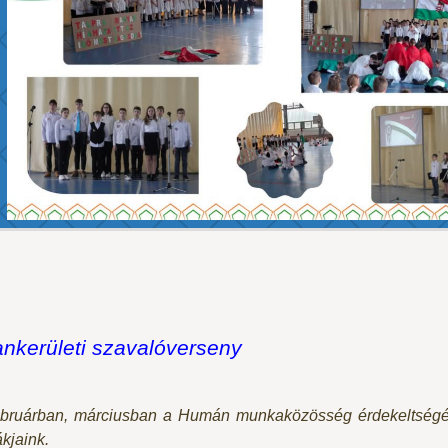
ankerületi szavalóverseny
bruárban, márciusban a Humán munkaközösség érdekeltségé
ákjaink.