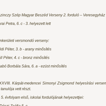
zinczy Szép Magyar Beszéd Verseny 2. forduló – Veresegyház
ai Petra, 6. c - 3. helyezett lett
nkerületi versmondó verseny:
ldi Péter, 3. b - arany minősítés
ll Péter, 4. c - bronz minősítés
abó Borbála Sára, 6. a - ezüst minősítés
XXVIII. Kárpát-medencei Simonyi Zsigmond helyesírási verseny
 tanulója vett részt.
 5. évfolyam első, iskolai fordulójának helyezettjei:
 Dóczi Zsófia 5. c