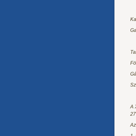
Ka
Gar
Ta
Fö
Gá
Sz
A 
27
Az
1.