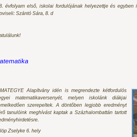
8. évfolyam első, iskolai fordulójának helyezettje és egyben 
pviseli: Szántó Sára, 8. d
atulálunk!
atematika
MATEGYE Alapítvány idén is megrendezte kétfordulós
gyei matematikaversenyét, melyen iskolánk diákjai
emelkedően szerepeltek. A döntőben legjobb eredményt
érő tanulóink meghívást kaptak a Százhalombattán tartott
edményhirdetésre.
löp Zselyke 6. hely