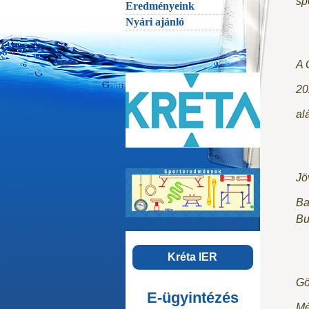
sp
Eredményeink
Nyári ajánló
A 
20
alá
Jö
Ba
Bu
Kréta IER
Gö
E-ügyintézés
Mé