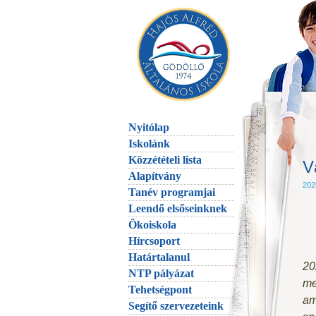
Nyitólap
Iskolánk
Közzétételi lista
V
Alapítvány
202
Tanév programjai
Leendő elsőseinknek
Ökoiskola
Hírcsoport
Határtalanul
20
NTP pályázat
me
Tehetségpont
am
Segítő szervezeteink