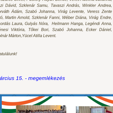
zi Dávid, Szklenár Samu, Tavaszi András, Winkler Andrea,
rváth Ádám, Szabó Johanna, Virág Levente, Veress Zente
tó,
M
artin Arnold, Szklenár Fanni, Wéber Diána, Virág Endre
,
ordás Laura, Gulyás Nóra,
Heilmann Hanga, Legé
ndi Anna,
énesi Viktória, Tőkei Bori, Szabó
Johanna, Ecker Dániel,
lnár
Márton,
Yücel Atilla Levent.
atulálunk!
árcius 15. - megemlékezés