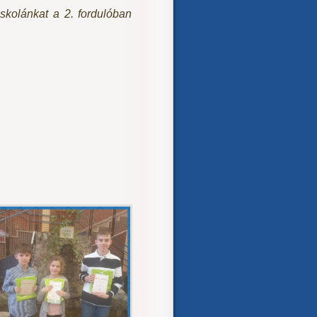
iskolánkat a 2. fordulóban