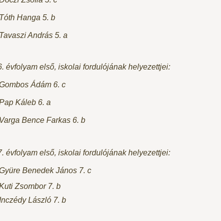
 Tóth Hanga 5. b
 Tavaszi András 5. a
6. évfolyam első, iskolai fordulójának helyezettjei:
 Gombos Ádám 6. c
 Pap Káleb 6. a
 Varga Bence Farkas 6. b
7. évfolyam első, iskolai fordulójának helyezettjei:
 Gyüre Benedek János 7. c
 Kuti Zsombor 7. b
 Inczédy László 7. b