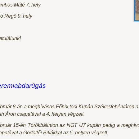
mbos Máté 7. hely
ró Regő 9. hely
atulálunk!
eremlabdarúgás
bruár 8-án a meghívásos Főnix foci Kupán Székesfehérváron a 
th Áron csapatával a 4. helyen végzett.
bruár 15-én Törökbálinton az NGT U7 kupán pedig a meghívot
apatával a Gödöllői Bikákkal az 5. helyen végzett.