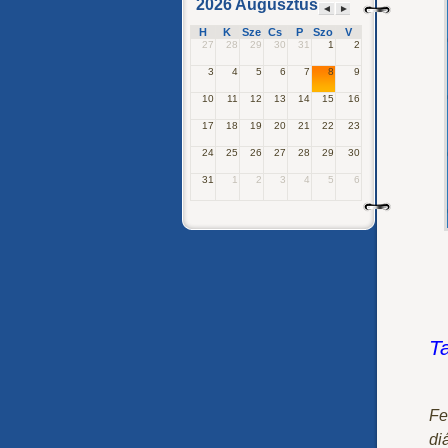
2026 Augusztus
◄
►
H
K
Sze
Cs
P
Szo
V
27
28
29
30
31
1
2
3
4
5
6
7
8
9
10
11
12
13
14
15
16
17
18
19
20
21
22
23
24
25
26
27
28
29
30
31
1
2
3
4
5
6
T
Fe
di