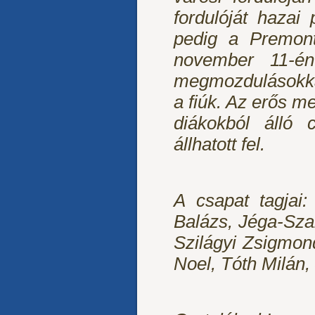
fordulóját hazai
pedig a Premont
november 11-én.
megmozdulásokkal
a fiúk. Az erős m
diákokból álló
állhatott fel.
A csapat tagjai:
Balázs, Jéga-Sza
Szilágyi Zsigmond
Noel, Tóth Milán,