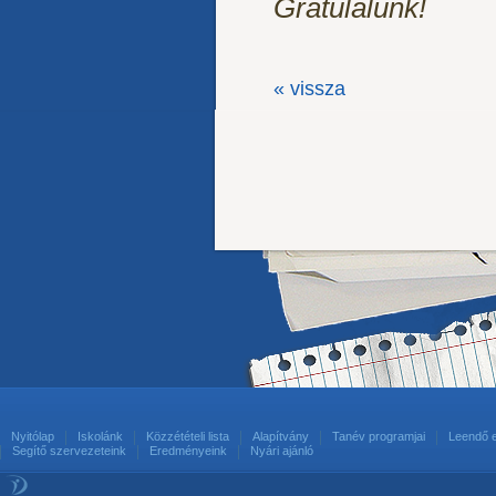
Gratulálunk!
« vissza
Nyitólap
Iskolánk
Közzétételi lista
Alapítvány
Tanév programjai
Leendő 
Segítő szervezeteink
Eredményeink
Nyári ajánló