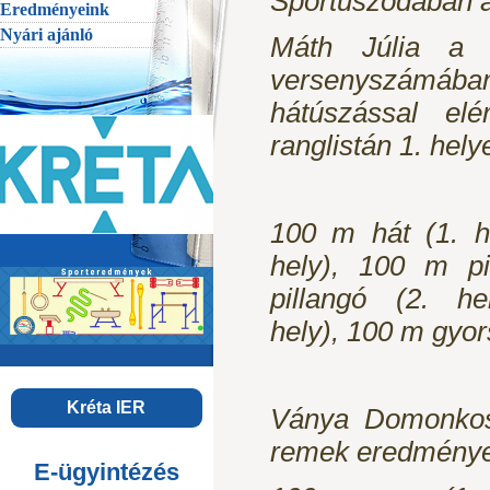
Sportuszodában 
Eredményeink
Nyári ajánló
Máth Júlia a 
versenyszámába
hátúszással elé
ranglistán 1. hely
100 m hát (1. h
hely), 100 m pi
pillangó (2. h
hely), 100 m gyors
Kréta IER
Ványa Domonkos 
remek eredménye
E-ügyintézés