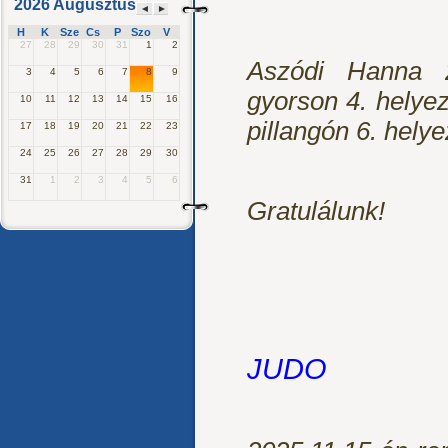
2026 Augusztus
◄
►
H
K
Sze
Cs
P
Szo
V
27
28
29
30
31
1
2
Aszódi Hanna 2
3
4
5
6
7
8
9
gyorson 4. helyez
10
11
12
13
14
15
16
pillangón 6. helyez
17
18
19
20
21
22
23
24
25
26
27
28
29
30
31
1
2
3
4
5
6
Gratulálunk!
JUDO