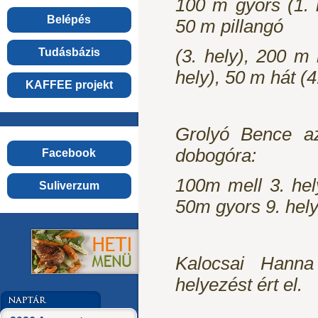
100 m gyors (1. 
Belépés
50 m pillangó
(3. hely), 200 m 
Tudásbázis
hely), 50 m hát (4
KAFFEE projekt
Grolyó Bence az
dobogóra:
Facebook
100m mell 3. hel
Suliverzum
50m gyors 9. hely
Kalocsai Hanna
helyezést ért el.