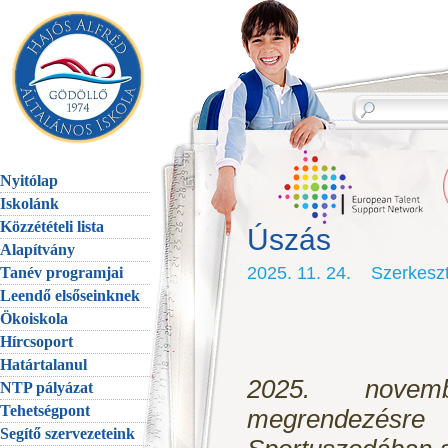
Nyitólap
Iskolánk
Közzétételi lista
Úszás
Alapítvány
2025. 11. 24. Szerkes
Tanév programjai
Leendő elsőseinknek
Ökoiskola
Hírcsoport
Határtalanul
2025. novem
NTP pályázat
Tehetségpont
megrendezé
Segítő szervezeteink