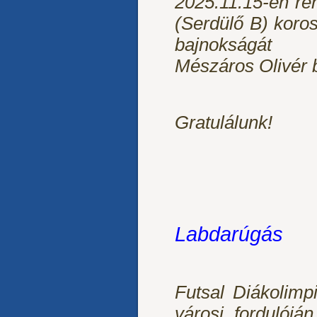
2025.11.15-én r
(Serdülő B) koro
bajnokságát 
Mészáros Olivér 
Gratulálunk!
Labdarúgás
Futsal Diákolimpi
városi fordulójá