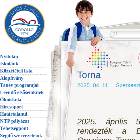
Nyitólap
Iskolánk
Közzétételi lista
Torna
Alapítvány
2025. 04. 11. Szerkes
Tanév programjai
Leendő elsőseinknek
Ökoiskola
Hírcsoport
Határtalanul
2025. április 
NTP pályázat
Tehetségpont
rendezték a B-
Segítő szervezeteink