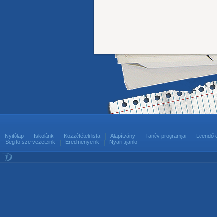
Nyitólap
Iskolánk
Közzétételi lista
Alapítvány
Tanév programjai
Leendő 
Segítő szervezeteink
Eredményeink
Nyári ajánló