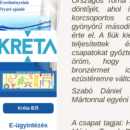
Országos Torna 
Eredményeink
döntőjét, ahol 
Nyári ajánló
korcsoportos 
gyönyörű másodi
érte el. A fiúk 
teljesítettek
csapatokat győzte
öröm, hogy a
bronzérmet 
ezüstéremre válto
Szabó Dániel 
Mártonnal egyéni ö
Kréta IER
A csapat tagjai:
E-ügyintézés