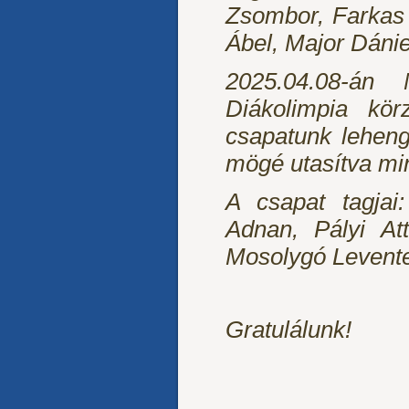
Zsombor, Farkas 
Ábel, Major Dánie
2025.04.08-án 
Diákolimpia körz
csapatunk lehen
mögé utasítva min
A csapat tagjai
Adnan, Pályi At
Mosolygó Levente
Gratulálunk!