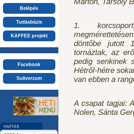
Márton, Tarsoly Bá
Belépés
Tudásbázis
1. korcsopo
megmérettetésen
KAFFEE projekt
döntőbe jutott 
tornáztak, az er
pedig senkinek 
Facebook
Hétről-hétre soka
van ebben a ran
Suliverzum
A csapat tagjai:
Nolen, Sánta Ger