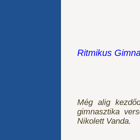
Ritmikus Gimna
Még alig kezdődö
gimnasztika vers
Nikolett Vanda.