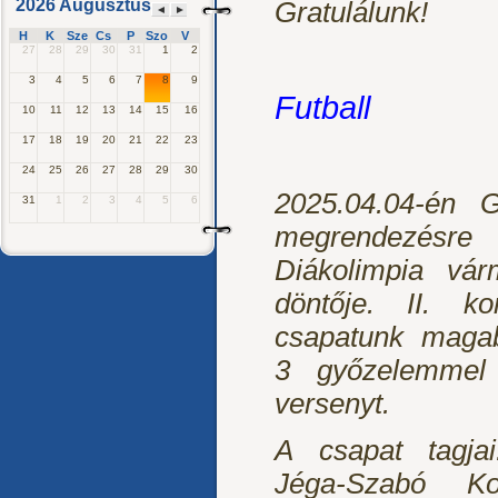
2026 Augusztus
Gratulálunk!
◄
►
H
K
Sze
Cs
P
Szo
V
27
28
29
30
31
1
2
3
4
5
6
7
8
9
Futball
10
11
12
13
14
15
16
17
18
19
20
21
22
23
24
25
26
27
28
29
30
2025.04.04-én G
31
1
2
3
4
5
6
megrendezésr
Diákolimpia várm
döntője. II. ko
csapatunk magabi
3 győzelemmel
versenyt.
A csapat tagjai:
Jéga-Szabó Ko