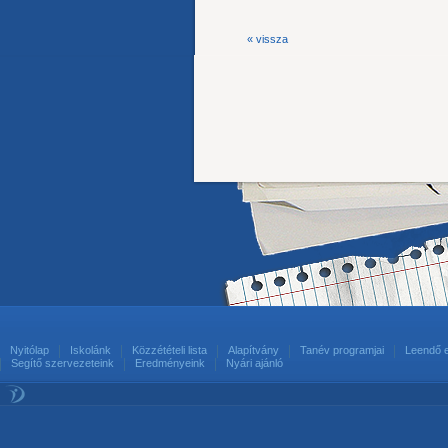
« vissza
Nyitólap
Iskolánk
Közzétételi lista
Alapítvány
Tanév programjai
Leendő 
Segítő szervezeteink
Eredményeink
Nyári ajánló