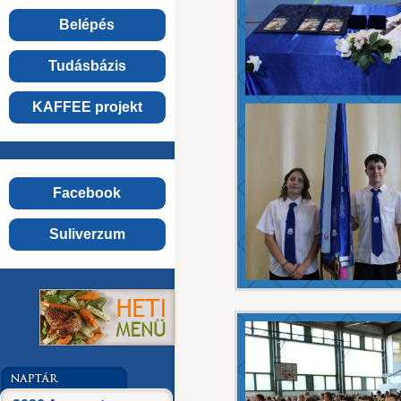
Belépés
Tudásbázis
KAFFEE projekt
Facebook
Suliverzum