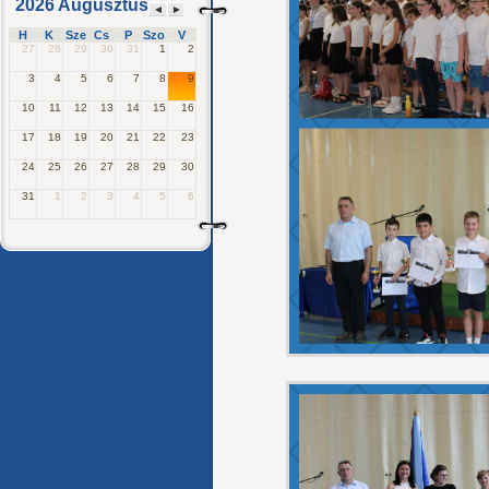
2026 Augusztus
◄
►
H
K
Sze
Cs
P
Szo
V
27
28
29
30
31
1
2
3
4
5
6
7
8
9
10
11
12
13
14
15
16
17
18
19
20
21
22
23
24
25
26
27
28
29
30
31
1
2
3
4
5
6