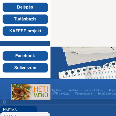
Belépés
Tudásbázis
KAFFEE projekt
Facebook
Suliverzum
Nyitólap
Iskolánk
Közzétételi lista
Alapí
NTP pályázat
Tehetségpont
Segítő szerve