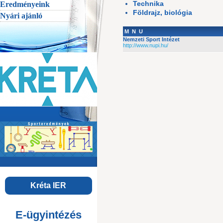
Technika
Eredményeink
Földrajz, biológia
Nyári ajánló
M
N
U
Nemzeti Sport Intézet
http://www.nupi.hu/
Kréta IER
E-ügyintézés