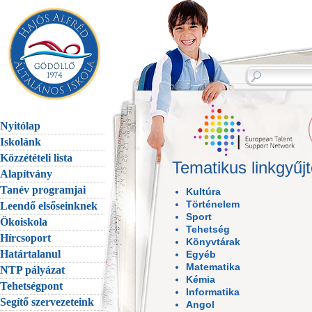
Nyitólap
Iskolánk
Közzétételi lista
Tematikus linkgyű
Alapítvány
Tanév programjai
Kultúra
Történelem
Leendő elsőseinknek
Sport
Ökoiskola
Tehetség
Hírcsoport
Könyvtárak
Határtalanul
Egyéb
Matematika
NTP pályázat
Kémia
Tehetségpont
Informatika
Segítő szervezeteink
Angol